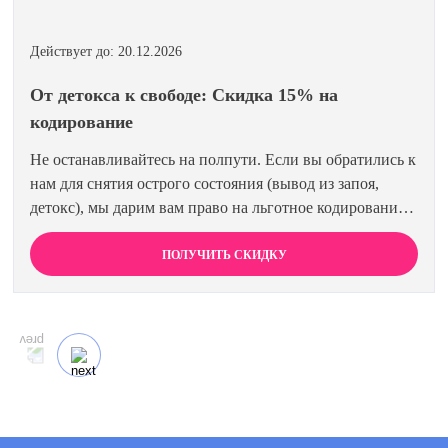
Действует до: 20.12.2026
От детокса к свободе: Скидка 15% на
кодирование
Не останавливайтесь на полпути. Если вы обратились к
нам для снятия острого состояния (вывод из запоя,
детокс), мы дарим вам право на льготное кодирование.
Просто предъявите документ об оплате первичной
процедуры, и получите скидку 15% на любой метод
ПОЛУЧИТЬ СКИДКУ
кодирования в нашей клинике. Ваш путь к трезвости
должен быть выгодным.