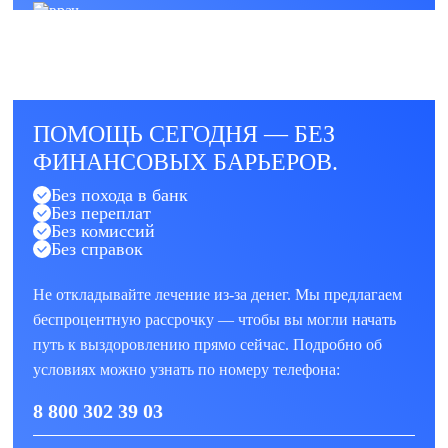
ПОМОЩЬ СЕГОДНЯ — БЕЗ
ФИНАНСОВЫХ БАРЬЕРОВ.
Без похода в банк
Без переплат
Без комиссий
Без справок
Не откладывайте лечение из-за денег. Мы предлагаем
беспроцентную рассрочку — чтобы вы могли начать
путь к выздоровлению прямо сейчас. Подробно об
условиях можно узнать по номеру телефона:
8 800 302 39 03