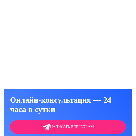
е)
ть
ние Дисульфармом
уб.
ть
Онлайн-консультация — 24
часа в сутки
НАПИСАТЬ В TELEGRAM