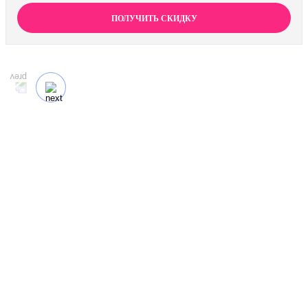
Просто предъявите документ об оплате первичной
процедуры, и получите скидку 15% на любой метод
ПОЛУЧИТЬ СКИДКУ
кодирования в нашей клинике. Ваш путь к трезвости
должен быть выгодным.