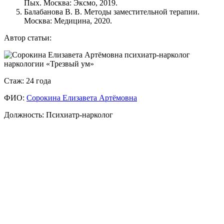
Пых. Москва: Эксмо, 2019.
Балабанова В. В. Методы заместительной терапии.
Москва: Медицина, 2020.
Автор статьи:
Стаж: 24 года
ФИО:
Сорокина Елизавета Артёмовна
Что такое УБОД простыми словами?
Должность: Психиатр-нарколог
УБОД — это процедура, которая позволяет "отключить"
ломку у героинового или другого опиоидного наркомана.
Пациента вводят в кратковременный медикаментозный сон
(наркоз), а врачи с помощью специальных препаратов
(налоксон, налтрексон) быстро очищают его организм от
наркотика и блокируют рецепторы. Пациент просыпается
через несколько часов без физической ломки.
Кому подходит УБОД?