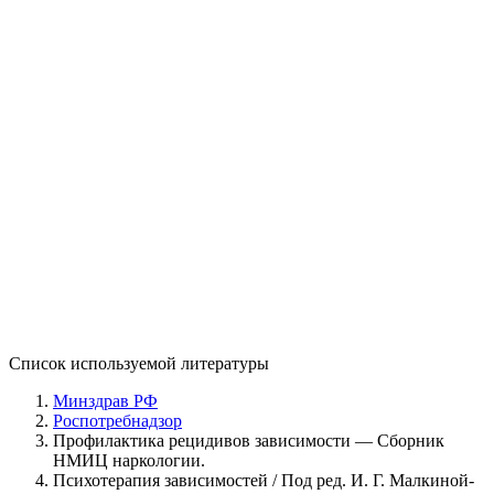
Идивидуальный подход к каждому клиенту.
Предлагаем быстрое очищение организма и устранение
абстиненции.
Отсутствие боли и дискомфорта.
Современные сертифицированные препараты и
оборудование.
В стационаре комфортные палаты
Круглосуточная поддержка.
Многолетний опыт работы.
Цена на процедуру зависит от дозировки препаратов и
нахождения больного в лечебном учреждении.
Список используемой литературы
Минздрав РФ
Роспотребнадзор
Профилактика рецидивов зависимости — Сборник
НМИЦ наркологии.
Психотерапия зависимостей / Под ред. И. Г. Малкиной-