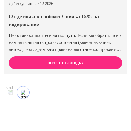
Действует до: 20.12.2026
От детокса к свободе: Скидка 15% на
кодирование
Не останавливайтесь на полпути. Если вы обратились к
нам для снятия острого состояния (вывод из запоя,
детокс), мы дарим вам право на льготное кодирование.
Просто предъявите документ об оплате первичной
процедуры, и получите скидку 15% на любой метод
ПОЛУЧИТЬ СКИДКУ
кодирования в нашей клинике. Ваш путь к трезвости
должен быть выгодным.