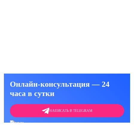
игромании
от 2100
Заказать
ии)
руб.
ельная реабилитация
4000
Заказать
вная мотивация на
руб.
Онлайн-консультация — 24
часа в сутки
НАПИСАТЬ В TELEGRAM