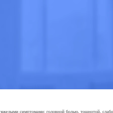
очно
 МНЕ
ВЫЗВАТЬ ВРАЧА
тяжелыми симптомами: головной болью, тошнотой, слабо